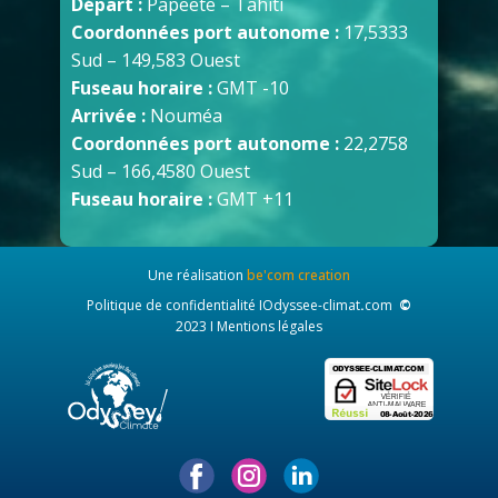
Départ :
Papeete – Tahiti
Coordonnées port autonome :
17,5333
Sud – 149,583 Ouest
Fuseau horaire :
GMT -10
Arrivée :
Nouméa
Coordonnées port autonome :
22,2758
Sud – 166,4580 Ouest
Fuseau horaire :
GMT +11
Une réalisation
be'com creation
Politique de confidentialité
I
Odyssee-climat
.
com
©
2023 I
Mentions légales