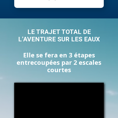
​LE TRAJET TOTAL DE
L’AVENTURE SUR LES EAUX
​Elle se fera en 3 étapes
entrecoupées par 2 escales
courtes