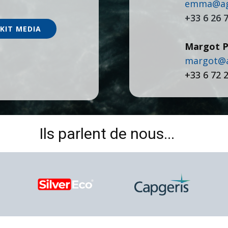
emma@age
+33 6 26 
KIT MEDIA
Margot P
margot@a
+33 ​6 72 
Ils parlent de nous...