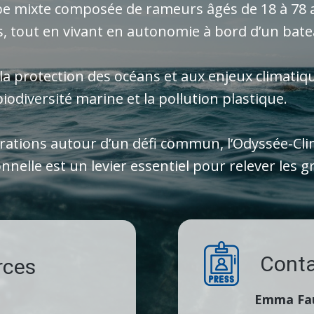
e mixte composée de rameurs âgés de 18 à 78 a
, tout en vivant en autonomie à bord d’un bat
à la protection des océans et aux enjeux climatiqu
iodiversité marine et la pollution plastique.
érations autour d’un défi commun, l’Odyssée-Cl
nnelle est un levier essentiel pour relever les 
Conta
rces
Emma Fa