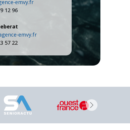
nce-emvy.fr
79 12 96
eberat
gence-emvy.fr
23 57 22