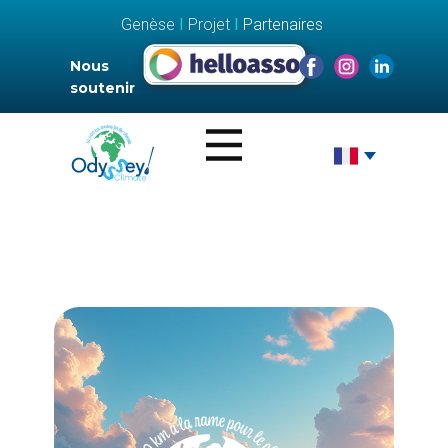
Genèse
I
Projet
I
Partenaires
Nous
soutenir