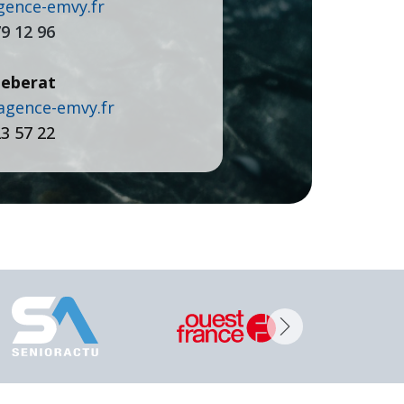
nce-emvy.fr
79 12 96
eberat
agence-emvy.fr
23 57 22