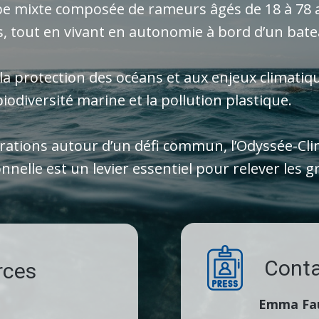
e mixte composée de rameurs âgés de 18 à 78 a
, tout en vivant en autonomie à bord d’un bat
à la protection des océans et aux enjeux climatiqu
iodiversité marine et la pollution plastique.
érations autour d’un défi commun, l’Odyssée-Cl
nnelle est un levier essentiel pour relever les 
​Cont
rces
Emma Fa