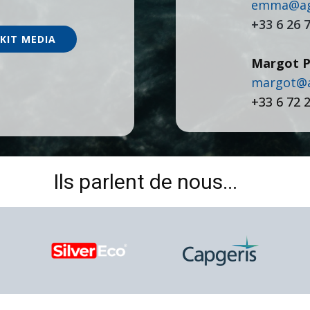
emma@age
+33 6 26 
KIT MEDIA
Margot P
​margot@
+33 ​6 72 
Ils parlent de nous...