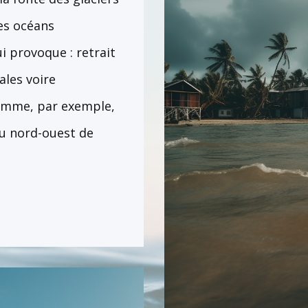
les océans
 provoque : retrait
ales voire
 comme, par exemple,
au nord-ouest de